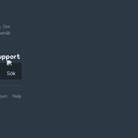
as. Om
nehåll
upport
ort
Help